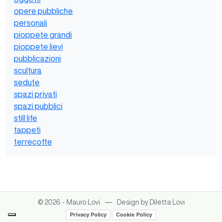
opere pubbliche
personali
pioppete grandi
pioppete lievi
pubblicazioni
scultura
sedute
spazi privati
spazi pubblici
still life
tappeti
terrecotte
—
© 2026 - Mauro Lovi
Design by Diletta Lovi
Privacy Policy
Cookie Policy