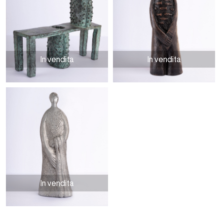
In vendita
In vendita
Lo sguardo interiore
Pesciolini d’oro interni
In vendita
Riguardo al cielo