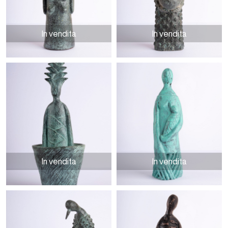
In vendita
In vendita
Come la terra
Il dono
In vendita
In vendita
Invasato
La maternità