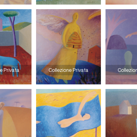
el sole
Crinali e criniere
Il dono
e Privata
Collezione Privata
Collezio
ro
Le buone apitudini
L’eroe nobilit