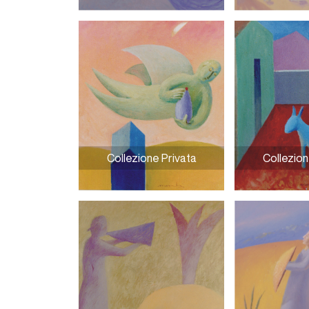
Cerchi nell’acqua
Con la testa n
Collezione Privata
Collezion
L’angelo
L’asino azzur