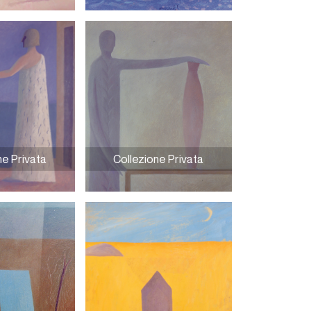
La visita del Pegaso
ne Privata
Collezione Privata
a il testo
Non aprite il vaso