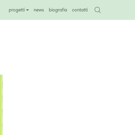
progetti
news
biografia
contatti