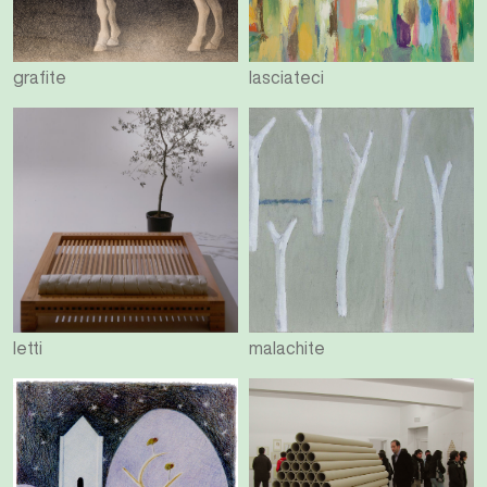
grafite
lasciateci
letti
malachite