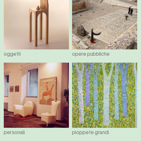
oggetti
opere pubbliche
personali
pioppete grandi