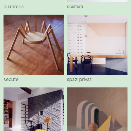
quadreria
scultura
sedute
spazi privati